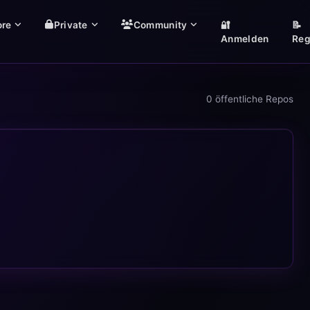
ore
Private
Community
🔐
📝
Anmelden
Reg
0 öffentliche Repos