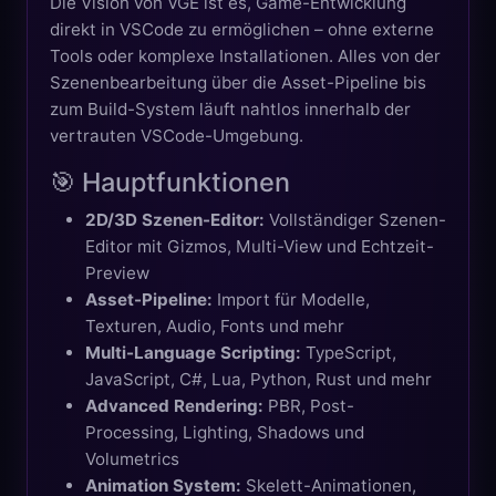
Die Vision von VGE ist es, Game-Entwicklung
direkt in VSCode zu ermöglichen – ohne externe
Tools oder komplexe Installationen. Alles von der
Szenenbearbeitung über die Asset-Pipeline bis
zum Build-System läuft nahtlos innerhalb der
vertrauten VSCode-Umgebung.
🎯 Hauptfunktionen
2D/3D Szenen-Editor:
Vollständiger Szenen-
Editor mit Gizmos, Multi-View und Echtzeit-
Preview
Asset-Pipeline:
Import für Modelle,
Texturen, Audio, Fonts und mehr
Multi-Language Scripting:
TypeScript,
JavaScript, C#, Lua, Python, Rust und mehr
Advanced Rendering:
PBR, Post-
Processing, Lighting, Shadows und
Volumetrics
Animation System:
Skelett-Animationen,