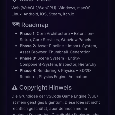
Web (WebGL2/WebGPU), Windows, macOS,
Linux, Android, iOS, Steam, itch.io
🗺️ Roadmap
Phase 1:
Core Architecture – Extension-
Setup, Core Services, WebView Panels
Phase 2:
Asset Pipeline – Import-System,
Asset Browser, Thumbnail-Generation
Phase 3:
Scene System – Entity-
Component-System, Inspector, Hierarchy
Phase 4:
Rendering & Physics – 3D/2D
Renderer, Physics Engine, Animation
⚠️ Copyright Hinweis
Die Grundidee der VSCode Game Engine (VGE)
ist mein geistiges Eigentum. Diese Idee ist nicht
rechtlich geschützt, aber dennoch meine
originale Konzeption. Das direkte Kopieren oder