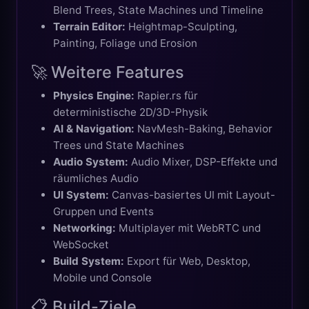
Blend Trees, State Machines und Timeline
Terrain Editor:
Heightmap-Sculpting,
Painting, Foliage und Erosion
🚀 Weitere Features
Physics Engine:
Rapier.rs für
deterministische 2D/3D-Physik
AI & Navigation:
NavMesh-Baking, Behavior
Trees und State Machines
Audio System:
Audio Mixer, DSP-Effekte und
räumliches Audio
UI System:
Canvas-basiertes UI mit Layout-
Gruppen und Events
Networking:
Multiplayer mit WebRTC und
WebSocket
Build System:
Export für Web, Desktop,
Mobile und Console
📋 Build-Ziele