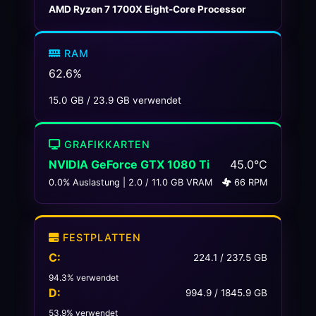
AMD Ryzen 7 1700X Eight-Core Processor
RAM
62.6%
15.0
GB /
23.9
GB verwendet
GRAFIKKARTEN
NVIDIA GeForce GTX 1080 Ti
45.0°C
0.0% Auslastung | 2.0 / 11.0 GB VRAM
66 RPM
FESTPLATTEN
C:
224.1 / 237.5 GB
94.3% verwendet
D:
994.9 / 1845.9 GB
53.9% verwendet