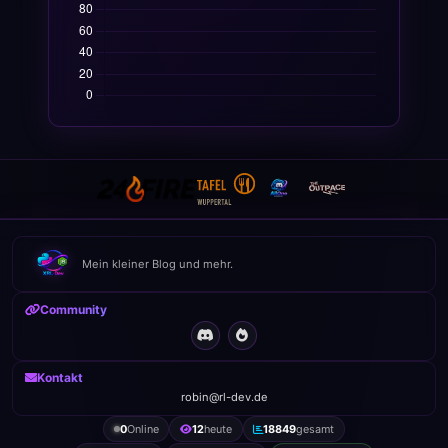
Mein kleiner Blog und mehr.
Community
Kontakt
robin@rl-dev.de
0
Online
12
heute
18849
gesamt